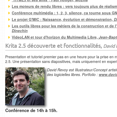
Les moteurs de rendu libres : vers toujours plus de réalis
Conférence multimédia : 1, 2, 3, silence, ça tourne sous GN
Le projet G'MIC : Naissance, évolution et démonstration,
D
Les outils libres pour les métiers de la construction et de l
Dinechin
VideoLAN et tour d'horizon du Multimedia Libre,
Jean-Bapt
Krita 2.5 découverte et fonctionnalités,
David 
Presentation et tutoriel premier pas en une heure pour la prise en m
2.5. Une présentation sans diapositives, mais uniquement en experim
David Revoy est Illustrateur/Concept artis
des logicielles libres. Portfolio :
www.davi
Conférence de 14h à 15h.