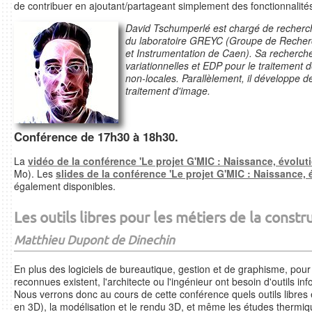
de contribuer en ajoutant/partageant simplement des fonctionnalité
David Tschumperlé est chargé de recherch
du laboratoire GREYC (Groupe de Recher
et Instrumentation de Caen). Sa recherche
variationnelles et EDP pour le traitement
non-locales. Parallèlement, il développe des
traitement d'image.
Conférence de 17h30 à 18h30.
La
vidéo de la conférence 'Le projet G'MIC : Naissance, évolut
Mo). Les
slides de la conférence 'Le projet G'MIC : Naissance, 
également disponibles.
Les outils libres pour les métiers de la constru
Matthieu Dupont de Dinechin
En plus des logiciels de bureautique, gestion et de graphisme, pour l
reconnues existent, l'architecte ou l'ingénieur ont besoin d'outils in
Nous verrons donc au cours de cette conférence quels outils libres 
en 3D), la modélisation et le rendu 3D, et même les études thermiq