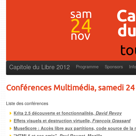
Capitole du Libre 2012
Programme
Sponsors
Inf
Conférences Multimédia, samedi 2
Liste des conférences
Krita 2.5 découverte et fonctionnalités,
David Revoy
Effets visuels et destruction virtuelle,
François Grassard
MuseScore : Accès libre aux partitions, code source de la
"HTML5 et ses amis",
Paul Rouget, Mozilla