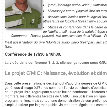
lprod (Montage audio-vidéo ; www.lprod
Microscope virtuel (logiciel libre du ter
Associations locales pour le logiciel li
utilisateurs de logiciels libres ; www.abul.o
Stages et conférences dans le cadre de
de l'atelier multimédia de la médiathèque
Camponac - Pessac (33600), cité des sciences de la Villette - Pa
Il est aussi l'auteur du livre "Montage audio vidéo libre" paru aux éd
libre.
Conférence de 17h30 à 18h30.
La
vidéo de la conférence '1, 2, 3, silence, ça tourne sous GNU/
Le projet G'MIC : Naissance, évolution et dé
Dans cette présentation, je décrirai tout d'abord la génèse de G'MIC
générique d'image 2d/3d, ou comment l'envie ponctuelle d'optimise
en un projet libre, regroupant aujourd'hui de nombreux utilisateurs 
montrerai les différentes facettes de G'MIC : son utilisation en li
programme tiers, mais surtout une démonstration de son greffon pour 
simple à utiliser par le grand public. Je montrerai également comm